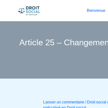
Aller
au
Bienvenue
contenu
Article 25 – Changement
Laisser un commentaire
/
Droit socia
spécialisé en Droit social