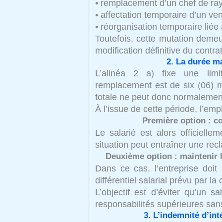
• remplacement d’un chef de ray
• affectation temporaire d’un ve
• réorganisation temporaire liée
Toutefois, cette mutation demeu
modification définitive du contra
2. La durée 
L’alinéa 2 a) fixe une lim
remplacement est de six (06) m
totale ne peut donc normalemen
À l’issue de cette période, l’em
Première option : co
Le salarié est alors officielle
situation peut entraîner une recla
Deuxième option : maintenir l
Dans ce cas, l’entreprise doit
différentiel salarial prévu par la
L’objectif est d’éviter qu’un 
responsabilités supérieures sans
3. L’indemnité d’int