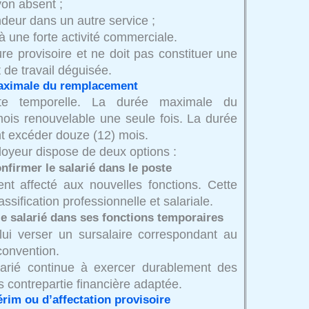
on absent ;
ndeur dans un autre service ;
 à une forte activité commerciale.
re provisoire et ne doit pas constituer une
t de travail déguisée.
maximale du remplacement
ite temporelle. La durée maximale du
ois renouvelable une seule fois. La durée
t excéder douze (12) mois.
ployeur dispose de deux options :
nfirmer le salarié dans le poste
ment affecté aux nouvelles fonctions. Cette
ssification professionnelle et salariale.
e salarié dans ses fonctions temporaires
 lui verser un sursalaire correspondant au
 convention.
salarié continue à exercer durablement des
 contrepartie financière adaptée.
érim ou d’affectation provisoire