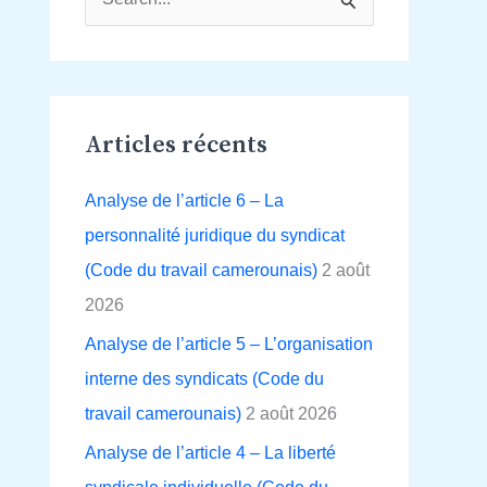
R
e
c
h
Articles récents
e
r
Analyse de l’article 6 – La
c
personnalité juridique du syndicat
h
(Code du travail camerounais)
2 août
e
2026
r
Analyse de l’article 5 – L’organisation
interne des syndicats (Code du
:
travail camerounais)
2 août 2026
Analyse de l’article 4 – La liberté