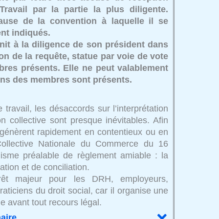
ravail par la partie la plus diligente.
lause de la convention à laquelle il se
ent indiqués.
it à la diligence de son président dans
ion de la requête, statue par voie de vote
bres présents. Elle ne peut valablement
oins des membres sont présents.
 travail, les désaccords sur l’interprétation
n collective sont presque inévitables. Afin
égénèrent rapidement en contentieux ou en
 Collective Nationale du Commerce du 16
nisme préalable de règlement amiable : la
tion et de conciliation.
érêt majeur pour les DRH, employeurs,
aticiens du droit social, car il organise une
e avant tout recours légal.
aire