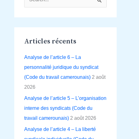
R
e
c
h
Articles récents
e
r
Analyse de l’article 6 – La
c
personnalité juridique du syndicat
h
(Code du travail camerounais)
2 août
e
2026
r
Analyse de l’article 5 – L’organisation
interne des syndicats (Code du
:
travail camerounais)
2 août 2026
Analyse de l’article 4 – La liberté