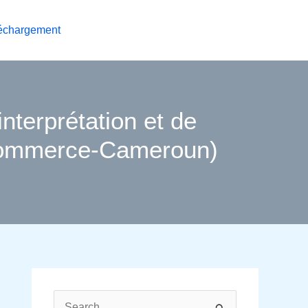
échargement
interprétation et de
u commerce-Cameroun)