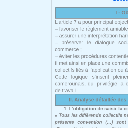
I - Ob
L’article 7 a pour principal object
– favoriser le règlement amiable 
– assurer une interprétation har
– préserver le dialogue soc
commerce ;
– éviter les procédures content
Il met ainsi en place une commiss
collectifs liés à l’application ou 
Cette logique s’inscrit plei
camerounais, qui privilégie la c
de travail.
II. Analyse détaillée des
1. L’obligation de saisir la
« Tous les différends collectifs n
présente convention (…) sont