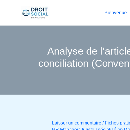
Aller
au
Bienvenue
contenu
Analyse de l’articl
conciliation (Conve
Laisser un commentaire
/
Fiches prati
HR Manager/ Juriste spécialisé en Dro