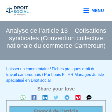
Aller
au
MENU
contenu
Analyse de l’article 13 – Cotisations
syndicales (Convention collective
nationale du commerce-Cameroun)
Laisser un commentaire
/
Fiches pratiques droit du
travail camerounais
/ Par
Louis F , HR Manager/ Juriste
spécialisé en Droit social
Share your love
Enoncé de l’article