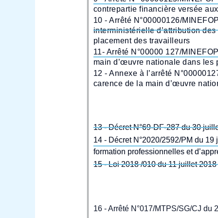
contrepartie financière versée aux
10 - Arrêté N°00000126/MINEFOP d
interministérielle d’attribution d
placement des travailleurs
11- Arrêté N°00000 127/MINEFOP du
main d’œuvre nationale dans les p
12 - Annexe à l’arrêté N°00000127
carence de la main d’œuvre nation
13 - Décret N°69-DF-287 du 30 juille
14 - Décret N°2020/2592/PM du 19 ju
formation professionnelles et d’app
15 - Loi 2018 /010 du 11 juillet 201
16 - Arrêté N°017/MTPS/SG/CJ du 26