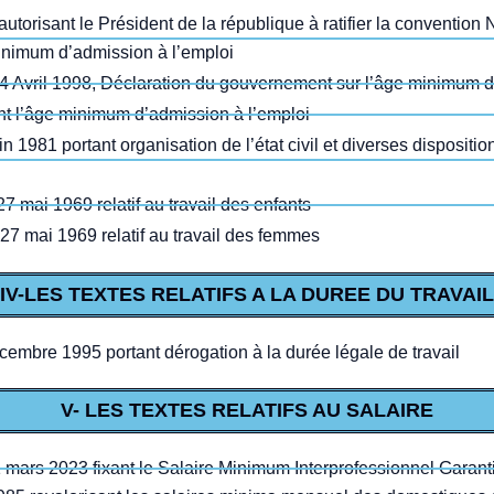
autorisant le Président de la république à ratifier la convention
minimum d’admission à l’emploi
14 Avril 1998, Déclaration du gouvernement sur l’âge minimum d
 l’âge minimum d’admission à l’emploi
1981 portant organisation de l’état civil et diverses disposition
mai 1969 relatif au travail des enfants
7 mai 1969 relatif au travail des femmes
IV-LES TEXTES RELATIFS A LA DUREE DU TRAVAIL
cembre 1995 portant dérogation à la durée légale de travail
V- LES TEXTES RELATIFS AU SALAIRE
mars 2023 fixant le Salaire Minimum Interprofessionnel Garant