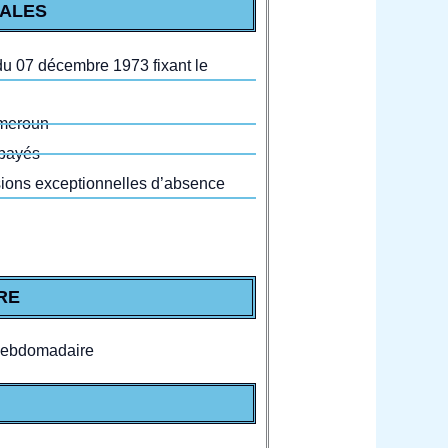
GALES
5 du 07 décembre 1973 fixant le
ameroun
 payés
sions exceptionnelles d’absence
RE
 hebdomadaire