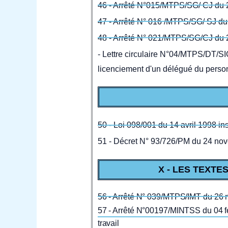
46 - Arrêté N°015/MTPS/SG/ CJ du 26
47 - Arrêté N° 016 /MTPS/SG/ SJ du 2
48 - Arrêté N° 021/MTPS/SG/CJ du 2
- Lettre circulaire N°04/MTPS/DT/S
licenciement d'un délégué du perso
50 - Loi 098/001 du 14 avril 1998 in
51 - Décret N° 93/726/PM du 24 nove
X - LES TEXTE
56 - Arrêté N° 039/MTPS/IMT du 26 no
57 - Arrêté N°00197/MINTSS du 04 fé
travail