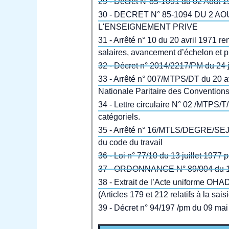
29 - Décret N°85-1091 du 02 Aout 1
30 - DECRET N° 85-1094 DU 2
L'ENSEIGNEMENT PRIVE
31 - Arrêté n° 10 du 20 avril 1971 r
salaires, avancement d’échelon et 
32 - Décret n° 2014/2217/PM du 24 ju
33 - Arrêté n° 007/MTPS/DT du 20 av
Nationale Paritaire des Conventions 
34 - Lettre circulaire N° 02 /MTPS/T
catégoriels.
35 - Arrêté n° 16/MTLS/DEGRE/SEJS du
du code du travail
36 - Loi n° 77/10 du 13 juillet 1977
37 - ORDONNANCE N° 89/004 du 12 d
38 - Extrait de l’Acte uniforme OHA
(Articles 179 et 212 relatifs à la sai
39 - Décret n° 94/197 /pm du 09 mai 