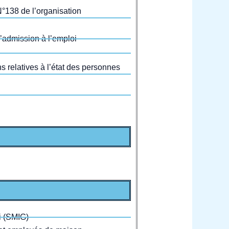
 N°138 de l’organisation
’admission à l’emploi
s relatives à l’état des personnes
i (SMIG)