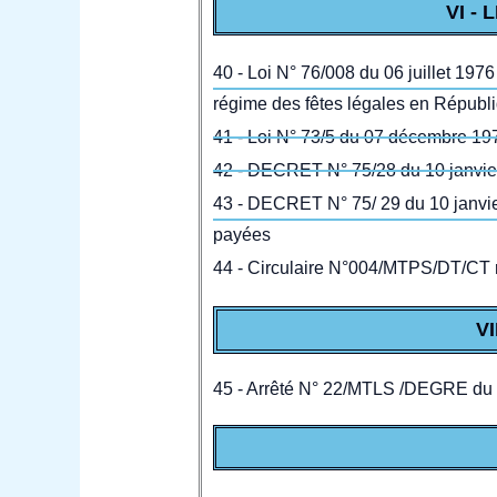
VI -
40 - Loi N° 76/008 du 06 juillet 1976
régime des fêtes légales en Répub
41 - Loi N° 73/5 du 07 décembre 19
42 - DECRET N° 75/28 du 10 janvier
43 - DECRET N° 75/ 29 du 10 janvier
payées
44 - Circulaire N°004/MTPS/DT/CT r
V
45 - Arrêté N° 22/MTLS /DEGRE du 2