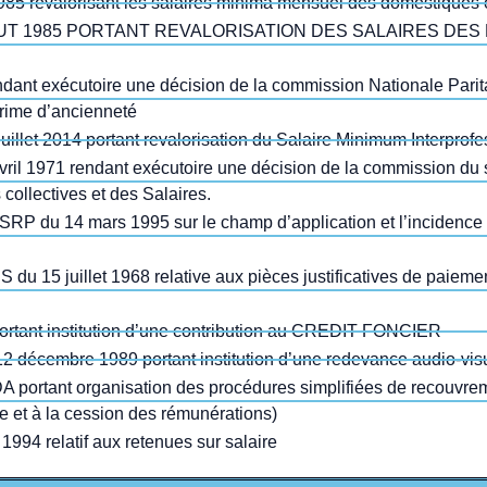
985 revalorisant les salaires minima mensuel des domestiques
 AOUT 1985 PORTANT REVALORISATION DES SALAIRES DE
endant exécutoire une décision de la commission Nationale Parit
prime d’ancienneté
illet 2014 portant revalorisation du Salaire Minimum Interprofe
ril 1971 rendant exécutoire une décision de la commission du 
collectives et des Salaires.
/SRP du 14 mars 1995 sur le champ d’application et l’incidence 
 15 juillet 1968 relative aux pièces justificatives de paiement
 portant institution d’une contribution au CREDIT FONCIER
écembre 1989 portant institution d’une redevance audio-vis
DA portant organisation des procédures simplifiées de recouvre
sie et à la cession des rémunérations)
1994 relatif aux retenues sur salaire