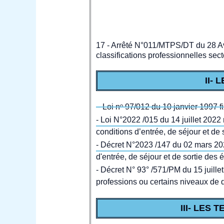
17 - Arrêté N°011/MTPS/DT du 28 Avr
classifications professionnelles sect
II-
– Loi nᵒ 97/012 du 10 janvier 1997 f
- Loi N°2022 /015 du 14 juillet 2022 
conditions d’entrée, de séjour et d
- Décret N°2023 /147 du 02 mars 2023
d'entrée, de séjour et de sortie de
- Décret N° 93° /571/PM du 15 juillet
professions ou certains niveaux de q
III- LES