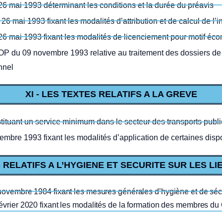
 mai 1993 déterminant les conditions et la durée du préavis
6 mai 1993 fixant les modalités d’attribution et de calcul de l’
6 mai 1993 fixant les modalités de licenciement pour motif éc
IOP du 09 novembre 1993 relative au traitement des dossiers de
nnel
XI - LES TEXTES RELATIFS A LA GREVE
stituant un service minimum dans le secteur des transports publi
mbre 1993 fixant les modalités d’application de certaines dispo
S RELATIFS A L’HYGIENE ET SECURITE SUR LES LI
vembre 1984 fixant les mesures générales d’hygiène et de sécuri
vrier 2020 fixant les modalités de la formation des membres du 