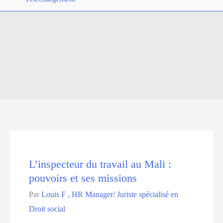
Droit social malien
cette rubrique rend facile la compréhension du droit social
Malien par des articles et des cas pratiques corrigés se rapportant
à plusieurs thèmes.
L’inspecteur du travail au Mali :
pouvoirs et ses missions
Par
Louis F , HR Manager/ Juriste spécialisé en
Droit social