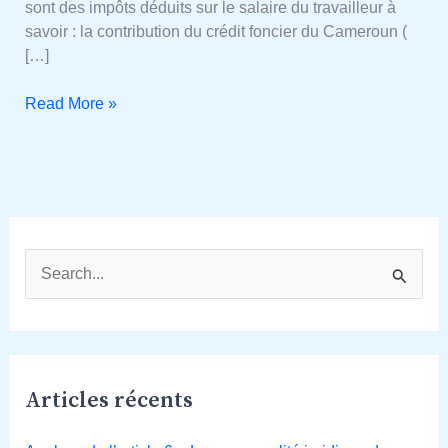
sont des impôts déduits sur le salaire du travailleur à
savoir : la contribution du crédit foncier du Cameroun (
[…]
Read More »
R
e
c
h
Articles récents
e
r