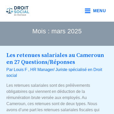
Aller
au
MENU
contenu
Mois :
mars 2025
Les retenues salariales au Cameroun
Les
retenues
en 27 Questions/Réponses
salariales
Par
Louis F , HR Manager/ Juriste spécialisé en Droit
au
social
Cameroun
en
Les retenues salariales sont des prélèvements
27
obligatoires qui viennent en déduction de la
Questions/Réponses
rémunération brute versée aux employés. Au
Cameroun, ces retenues sont de deux types. Nous
avons d’une part les retenues salariales fiscales qui