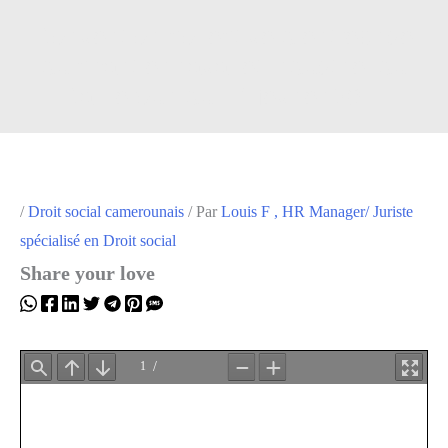
Convention collective d’entreprise
du chantier naval et industriel du
Cameroun du 14 février 2011
/
Droit social camerounais
/ Par
Louis F , HR Manager/ Juriste
spécialisé en Droit social
Share your love