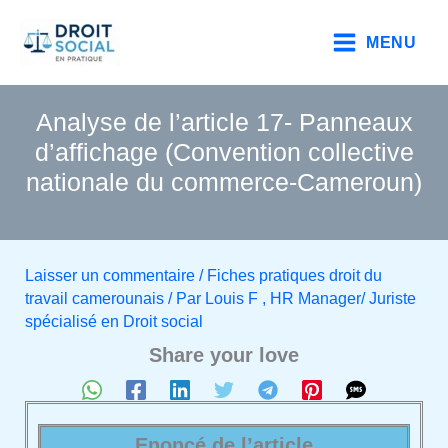
Aller
au
MENU
contenu
Analyse de l’article 17- Panneaux
d’affichage (Convention collective
nationale du commerce-Cameroun)
Laisser un commentaire
/
Fiches pratiques droit du
travail camerounais
/ Par
Louis F , HR Manager/ Juriste
spécialisé en Droit social
Share your love
Enoncé de l’article