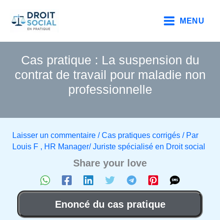
Aller
au
MENU
contenu
Cas pratique : La suspension du
contrat de travail pour maladie non
professionnelle
Laisser un commentaire
/
Cas pratiques corrigés
/ Par
Louis F , HR Manager/ Juriste spécialisé en Droit social
Share your love
Enoncé du cas pratique