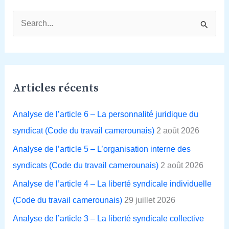
R
e
c
h
Articles récents
e
r
Analyse de l’article 6 – La personnalité juridique du
c
syndicat (Code du travail camerounais)
2 août 2026
h
Analyse de l’article 5 – L’organisation interne des
e
syndicats (Code du travail camerounais)
2 août 2026
r
Analyse de l’article 4 – La liberté syndicale individuelle
(Code du travail camerounais)
29 juillet 2026
:
Analyse de l’article 3 – La liberté syndicale collective