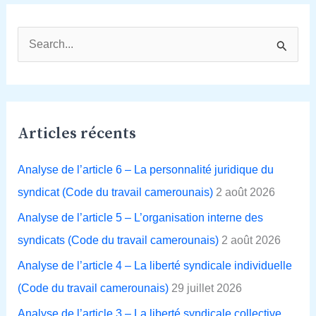
R
e
c
h
Articles récents
e
r
Analyse de l’article 6 – La personnalité juridique du
c
syndicat (Code du travail camerounais)
2 août 2026
h
Analyse de l’article 5 – L’organisation interne des
e
syndicats (Code du travail camerounais)
2 août 2026
r
Analyse de l’article 4 – La liberté syndicale individuelle
(Code du travail camerounais)
29 juillet 2026
:
Analyse de l’article 3 – La liberté syndicale collective