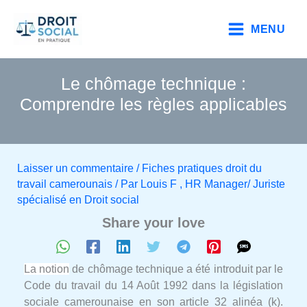
Aller
au
MENU
contenu
Le chômage technique :
Comprendre les règles applicables
Laisser un commentaire
/
Fiches pratiques droit du
travail camerounais
/ Par
Louis F , HR Manager/ Juriste
spécialisé en Droit social
Share your love
La notion
de chômage technique a été introduit par le
Code du travail du 14 Août 1992 dans la législation
sociale camerounaise en son article 32 alinéa (k).