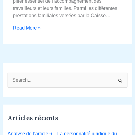
pilier essentiel de l’accompagnement des
travailleurs et leurs familles. Parmi les différentes
prestations familiales versées par la Caisse…
Read More »
R
e
c
h
Articles récents
e
r
Analyse de l’article 6 – La personnalité juridique du