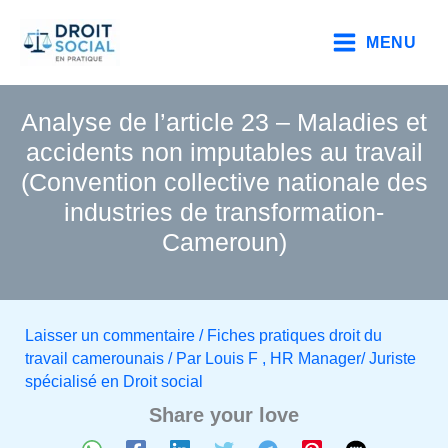
Aller
au
MENU
contenu
Analyse de l’article 23 – Maladies et
accidents non imputables au travail
(Convention collective nationale des
industries de transformation-
Cameroun)
Laisser un commentaire
/
Fiches pratiques droit du
travail camerounais
/ Par
Louis F , HR Manager/ Juriste
spécialisé en Droit social
Share your love