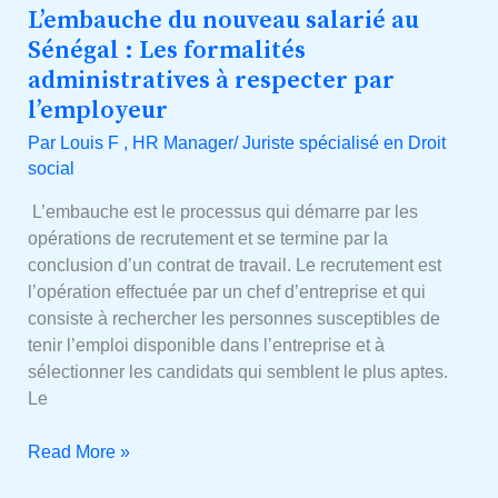
L’embauche du nouveau salarié au
L’embauche
du
Sénégal : Les formalités
nouveau
administratives à respecter par
salarié
l’employeur
au
Par
Louis F , HR Manager/ Juriste spécialisé en Droit
Sénégal
social
:
Les
L’embauche est le processus qui démarre par les
formalités
opérations de recrutement et se termine par la
administratives
conclusion d’un contrat de travail. Le recrutement est
à
l’opération effectuée par un chef d’entreprise et qui
respecter
consiste à rechercher les personnes susceptibles de
par
tenir l’emploi disponible dans l’entreprise et à
l’employeur
sélectionner les candidats qui semblent le plus aptes.
Le
Read More »