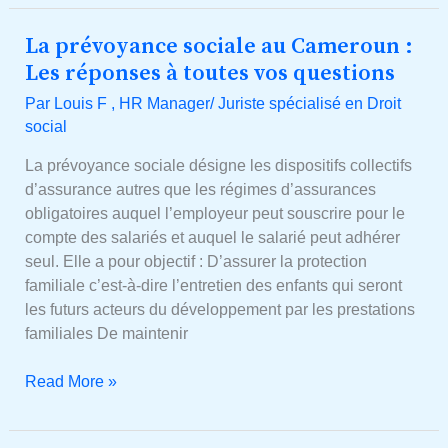
La prévoyance sociale au Cameroun :
La
prévoyance
Les réponses à toutes vos questions
sociale
Par
Louis F , HR Manager/ Juriste spécialisé en Droit
au
social
Cameroun :
Les
La prévoyance sociale désigne les dispositifs collectifs
réponses
d’assurance autres que les régimes d’assurances
à
obligatoires auquel l’employeur peut souscrire pour le
toutes
compte des salariés et auquel le salarié peut adhérer
vos
seul. Elle a pour objectif : D’assurer la protection
questions
familiale c’est-à-dire l’entretien des enfants qui seront
les futurs acteurs du développement par les prestations
familiales De maintenir
Read More »