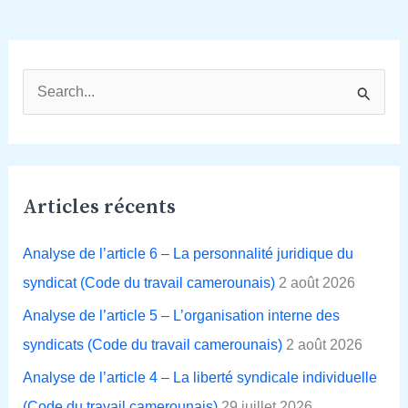
R
e
c
h
Articles récents
e
r
Analyse de l’article 6 – La personnalité juridique du
c
syndicat (Code du travail camerounais)
2 août 2026
h
Analyse de l’article 5 – L’organisation interne des
e
syndicats (Code du travail camerounais)
2 août 2026
r
Analyse de l’article 4 – La liberté syndicale individuelle
(Code du travail camerounais)
29 juillet 2026