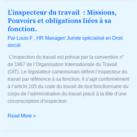
L’inspecteur du travail : Missions,
L’inspecteur
du
Pouvoirs et obligations liées à sa
travail
fonction.
:
Par
Louis F , HR Manager/ Juriste spécialisé en Droit
Missions,
social
Pouvoirs
et
L’inspection du travail est prévue par la convention n°
obligations
de 1967 de l’Organisation Internationale du Travail
liées
(OIT). Le législateur camerounais définit l’inspecteur du
à
travail par référence à sa fonction. Il s’agit conformément
sa
à l’article 105 du code du travail de tout fonctionnaire du
fonction.
corps de l’administration du travail placé à la tête d’une
circonscription d’inspection
Read More »