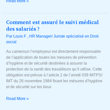
Read More »
Comment est assuré le suivi médical
Comment
est
des salariés ?
assuré
Par
Louis F , HR Manager/ Juriste spécialisé en Droit
le
social
suivi
médical
Au cameroun l’employeur est directement responsable
des
de l’application de toutes les mesures de prévention
salariés
d’hygiène et de sécurité destinées à assurer la
?
protection de la santé des travailleurs qu’il utilise. Cette
obligation est prévue à l‘article 2 de l’arreté 039 /MTPS/
IMT du 26 novembre 1984 fixant les mésures d’hygiène
et de sécurité sur les lieux
Read More »