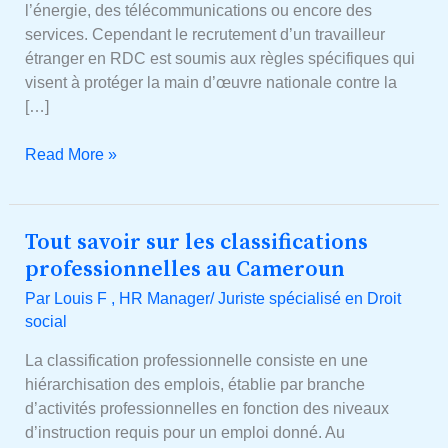
que
l’énergie, des télécommunications ou encore des
vous
services. Cependant le recrutement d’un travailleur
devez
étranger en RDC est soumis aux règles spécifiques qui
savoir
visent à protéger la main d’œuvre nationale contre la
[…]
Read More »
Tout savoir sur les classifications
Tout
savoir
professionnelles au Cameroun
sur
Par
Louis F , HR Manager/ Juriste spécialisé en Droit
les
social
classifications
professionnelles
La classification professionnelle consiste en une
au
hiérarchisation des emplois, établie par branche
Cameroun
d’activités professionnelles en fonction des niveaux
d’instruction requis pour un emploi donné. Au