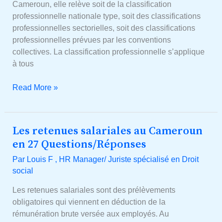
Cameroun, elle relève soit de la classification
professionnelle nationale type, soit des classifications
professionnelles sectorielles, soit des classifications
professionnelles prévues par les conventions
collectives. La classification professionnelle s’applique
à tous
Read More »
Les retenues salariales au Cameroun
Les
retenues
en 27 Questions/Réponses
salariales
Par
Louis F , HR Manager/ Juriste spécialisé en Droit
au
social
Cameroun
en
Les retenues salariales sont des prélèvements
27
obligatoires qui viennent en déduction de la
Questions/Réponses
rémunération brute versée aux employés. Au