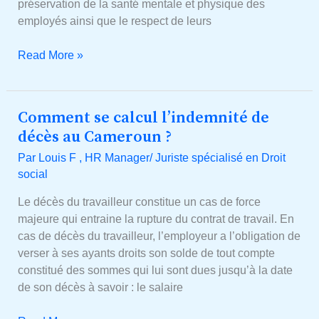
au
préservation de la santé mentale et physique des
Cameroun ?
employés ainsi que le respect de leurs
Read More »
Comment se calcul l’indemnité de
Comment
se
décès au Cameroun ?
calcul
Par
Louis F , HR Manager/ Juriste spécialisé en Droit
l’indemnité
social
de
décès
Le décès du travailleur constitue un cas de force
au
majeure qui entraine la rupture du contrat de travail. En
Cameroun ?
cas de décès du travailleur, l’employeur a l’obligation de
verser à ses ayants droits son solde de tout compte
constitué des sommes qui lui sont dues jusqu’à la date
de son décès à savoir : le salaire