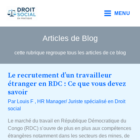
Aller
au
MENU
contenu
Articles de Blog
cette rubrique regroupe tous les articles de ce blog
Le recrutement d’un travailleur
Le
recrutement
étranger en RDC : Ce que vous devez
d’un
savoir
travailleur
Par
Louis F , HR Manager/ Juriste spécialisé en Droit
étranger
social
en
RDC
Le marché du travail en République Démocratique du
:
Congo (RDC) s’ouvre de plus en plus aux compétences
Ce
étrangères notamment dans les secteurs des mines, de