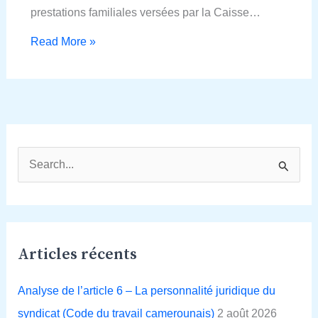
prestations familiales versées par la Caisse…
Read More »
R
e
c
h
Articles récents
e
r
Analyse de l’article 6 – La personnalité juridique du
c
syndicat (Code du travail camerounais)
2 août 2026