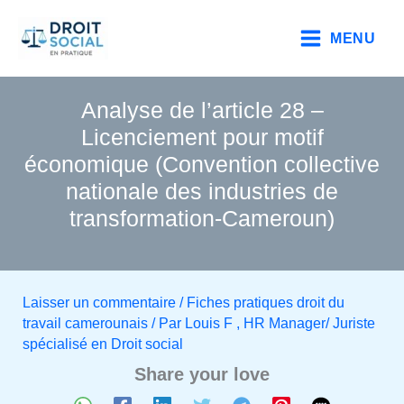
Aller
au
MENU
contenu
Analyse de l’article 28 –
Licenciement pour motif
économique (Convention collective
nationale des industries de
transformation-Cameroun)
Laisser un commentaire
/
Fiches pratiques droit du
travail camerounais
/ Par
Louis F , HR Manager/ Juriste
spécialisé en Droit social
Share your love