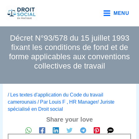
Aller
au
MENU
contenu
Décret N°93/578 du 15 juillet 1993
fixant les conditions de fond et de
forme applicables aux conventions
collectives de travail
/
Les textes d'application du Code du travail
camerounais
/ Par
Louis F , HR Manager/ Juriste
spécialisé en Droit social
Share your love