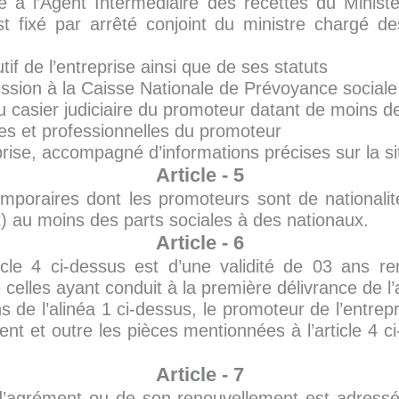
 à l’Agent Intermédiaire des recettes du Minist
t fixé par arrêté conjoint du ministre chargé d
tif de l’entreprise ainsi que de ses statuts
ssion à la Caisse Nationale de Prévoyance sociale
du casier judiciaire du promoteur datant de moins 
s et professionnelles du promoteur
rise, accompagné d’informations précises sur la si
Article - 5
emporaires dont les promoteurs sont de nationali
) au moins des parts sociales à des nationaux.
Article - 6
ticle 4 ci-dessus est d’une validité de 03 ans 
 celles ayant conduit à la première délivrance de l
s de l’alinéa 1 ci-dessus, le promoteur de l’entrep
 et outre les pièces mentionnées à l’article 4 c
Article - 7
’agrément ou de son renouvellement est adressé