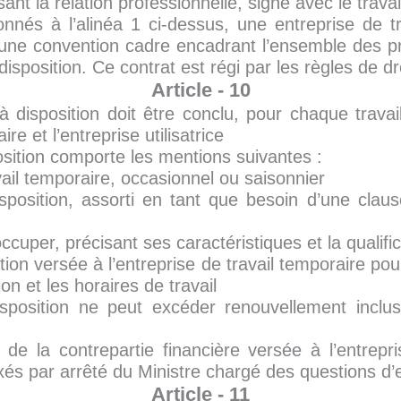
sant la relation professionnelle, signé avec le travai
nnés à l’alinéa 1 ci-dessus, une entreprise de t
e, une convention cadre encadrant l’ensemble des p
disposition. Ce contrat est régi par les règles de 
Article - 10
à disposition doit être conclu, pour chaque travail
ire et l’entreprise utilisatrice
osition comporte les mentions suivantes :
vail temporaire, occasionnel ou saisonnier
position, assorti en tant que besoin d’une clause
ccuper, précisant ses caractéristiques et la qualifi
on versée à l’entreprise de travail temporaire pour
ion et les horaires de travail
isposition ne peut excéder renouvellement incl
 de la contrepartie financière versée à l’entrepr
 fixés par arrêté du Ministre chargé des questions d’
Article - 11