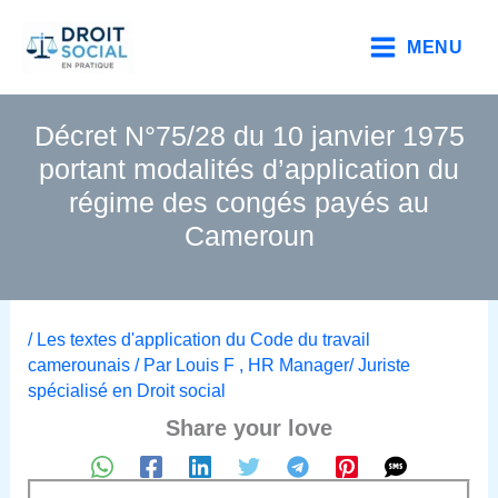
Aller
au
MENU
contenu
Décret N°75/28 du 10 janvier 1975
portant modalités d’application du
régime des congés payés au
Cameroun
/
Les textes d'application du Code du travail
camerounais
/ Par
Louis F , HR Manager/ Juriste
spécialisé en Droit social
Share your love