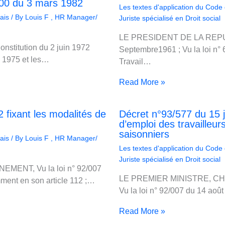
/100 du 3 mars 1982
Les textes d'application du Code
ais
/ By
Louis F , HR Manager/
Juriste spécialisé en Droit social
LE PRESIDENT DE LA REPUB
titution du 2 juin 1972
Septembre1961 ; Vu la loi n°
i 1975 et les…
Travail…
Read More »
 fixant les modalités de
Décret n°93/577 du 15 ju
d’emploi des travailleu
saisonniers
ais
/ By
Louis F , HR Manager/
Les textes d'application du Code
Juriste spécialisé en Droit social
ENT, Vu la loi n° 92/007
LE PREMIER MINISTRE, CHE
ment en son article 112 ;…
Vu la loi n° 92/007 du 14 ao
Read More »