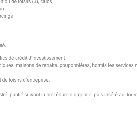
 ou de loisirs (3), clubs
on
ncings
uté.
ics de crédit d’investissement
liniques, maisons de retraite, pouponnières, hormis les services
 de loisirs d’entreprise.
ré, publié suivant la procédure d’urgence, puis inséré au Journal