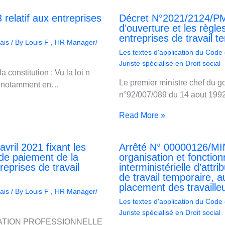
relatif aux entreprises
Décret N°2021/2124/PM d
d’ouverture et les règl
entreprises de travail t
ais
/ By
Louis F , HR Manager/
Les textes d'application du Code
Juriste spécialisé en Droit social
constitution ; Vu la loi n
Le premier ministre chef du go
l, notamment en…
n°92/007/089 du 14 aout 1992 
Read More »
ril 2021 fixant les
Arrêté N° 00000126/MI
 de paiement de la
organisation et foncti
reprises de travail
interministérielle d’att
de travail temporaire, a
placement des travaille
ais
/ By
Louis F , HR Manager/
Les textes d'application du Code
Juriste spécialisé en Droit social
MATION PROFESSIONNELLE