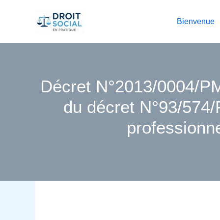
Aller
au
Bienvenue
contenu
Décret N°2013/0004/PM 
du décret N°93/574/P
professionn