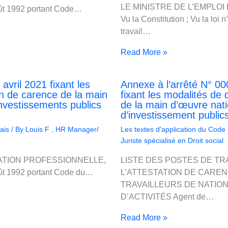
LE MINISTRE DE L’EMPLO
août 1992 portant Code…
Vu la Constitution ; Vu la loi
travail…
Read More »
ril 2021 fixant les
Annexe à l’arrêté N° 0
on de carence de la main
fixant les modalités de 
investissements publics
de la main d’œuvre nati
d’investissement publics
ais
/ By
Louis F , HR Manager/
Les textes d'application du Code
Juriste spécialisé en Droit social
MATION PROFESSIONNELLE,
LISTE DES POSTES DE T
août 1992 portant Code du…
L’ATTESTATION DE CARE
TRAVAILLEURS DE NATIO
D’ACTIVITÉS Agent de…
Read More »