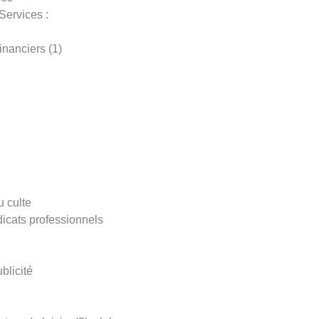
Services :
nanciers (1)
u culte
icats professionnels
licité