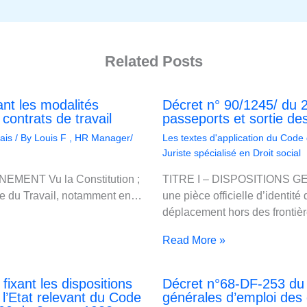
Related Posts
ant les modalités
Décret n° 90/1245/ du 2
contrats de travail
passeports et sortie d
ais
/ By
Louis F , HR Manager/
Les textes d'application du Code
Juriste spécialisé en Droit social
ENT Vu la Constitution ;
TITRE I – DISPOSITIONS GEN
ode du Travail, notamment en…
une pièce officielle d’identit
déplacement hors des fronti
Read More »
ixant les dispositions
Décret n°68-DF-253 du 10
l’Etat relevant du Code
générales d’emploi des