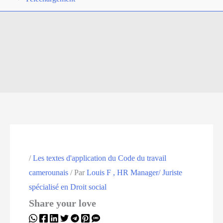
Arrêté N°21/MTLSSIDEGRE du 27
mai 1969 relatif à la production des
renseignements périodiques sur la
situation de la main – d’œuvre
/
Les textes d'application du Code du travail
camerounais
/ Par
Louis F , HR Manager/ Juriste
spécialisé en Droit social
Share your love