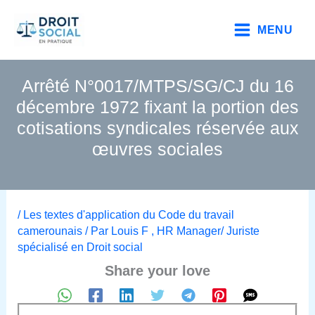
Aller
au
MENU
contenu
Arrêté N°0017/MTPS/SG/CJ du 16
décembre 1972 fixant la portion des
cotisations syndicales réservée aux
œuvres sociales
/
Les textes d'application du Code du travail
camerounais
/ Par
Louis F , HR Manager/ Juriste
spécialisé en Droit social
Share your love