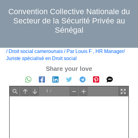
Aller
Convention Collective Nationale du
au
contenu
Secteur de la Sécurité Privée au
Sénégal
/
Droit social camerounais
/ Par
Louis F , HR Manager/
Juriste spécialisé en Droit social
Share your love