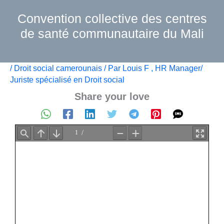
Aller
Convention collective des centres
au
contenu
de santé communautaire du Mali
/
Droit social camerounais
/ Par
Louis F , HR Manager/
Juriste spécialisé en Droit social
Share your love